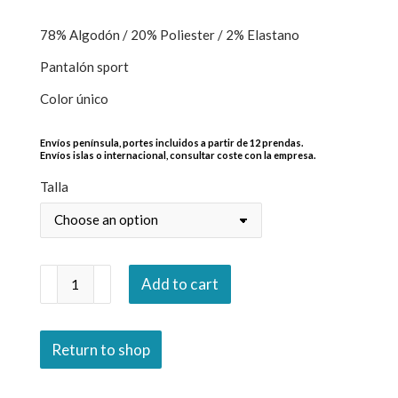
78% Algodón / 20% Poliester / 2% Elastano
Pantalón sport
Color único
Envíos península, portes incluidos a partir de 12 prendas.
Envíos islas o internacional, consultar coste con la empresa.
Talla
Serie
Add to cart
51.160
quantity
Return to shop