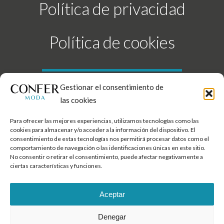
Política de privacidad
Política de cookies
Gestionar el consentimiento de
las cookies
Para ofrecer las mejores experiencias, utilizamos tecnologías como las
Copyright 2023 · Francisco Matas Sánchez todos los derechos
cookies para almacenar y/o acceder a la información del dispositivo. El
consentimiento de estas tecnologías nos permitirá procesar datos como el
reservados
comportamiento de navegación o las identificaciones únicas en este sitio.
No consentir o retirar el consentimiento, puede afectar negativamente a
by
ciertas características y funciones.
Aceptar
Denegar