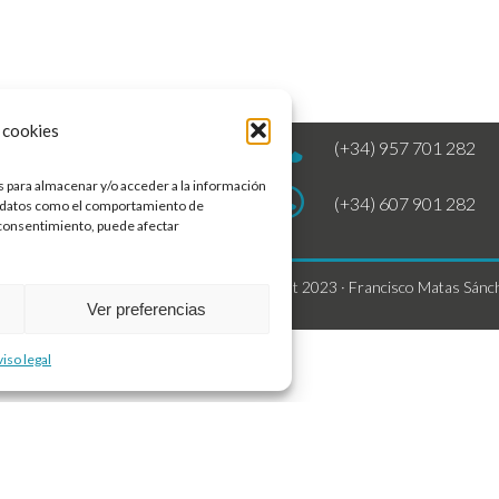
 cookies
 de Montellano, 11,
(+34) 957 701 282
ego de Córdoba.
s para almacenar y/o acceder a la información
(+34) 607 901 282
ar datos como el comportamiento de
l consentimiento, puede afectar
idad
Copyright 2023 · Francisco Matas Sánc
Ver preferencias
iso legal