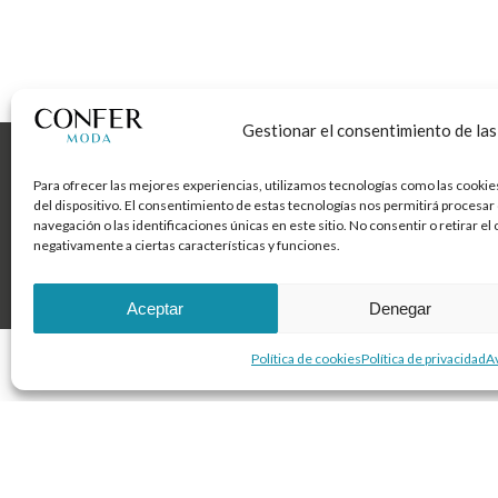
Search
Buscar
Gestionar el consentimiento de las
C. Gaspar
14800 Pri
Para ofrecer las mejores experiencias, utilizamos tecnologías como las cookie
Córdoba
del dispositivo. El consentimiento de estas tecnologías nos permitirá proces
navegación o las identificaciones únicas en este sitio. No consentir o retirar e
negativamente a ciertas características y funciones.
Aviso legal
Política de cookies
Política de privac
Aceptar
Denegar
Política de cookies
Política de privacidad
Av